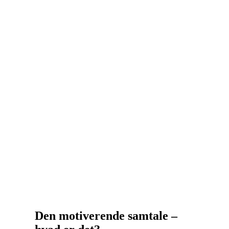
forløb med Anne Marie.
Forstander Dickte Noël Toft, Orion
Den motiverende samtale –