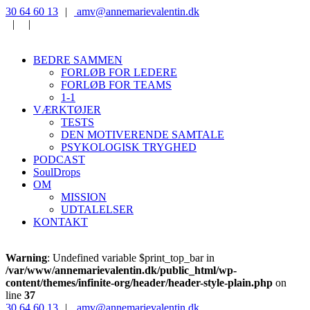
‭30 64 60 13‬
|
‭amv@annemarievalentin.dk
|
|
BEDRE SAMMEN
FORLØB FOR LEDERE
FORLØB FOR TEAMS
1-1
VÆRKTØJER
TESTS
DEN MOTIVERENDE SAMTALE
PSYKOLOGISK TRYGHED
PODCAST
SoulDrops
OM
MISSION
UDTALELSER
KONTAKT
Warning
: Undefined variable $print_top_bar in
/var/www/annemarievalentin.dk/public_html/wp-
content/themes/infinite-org/header/header-style-plain.php
on
line
37
‭30 64 60 13‬
|
‭amv@annemarievalentin.dk