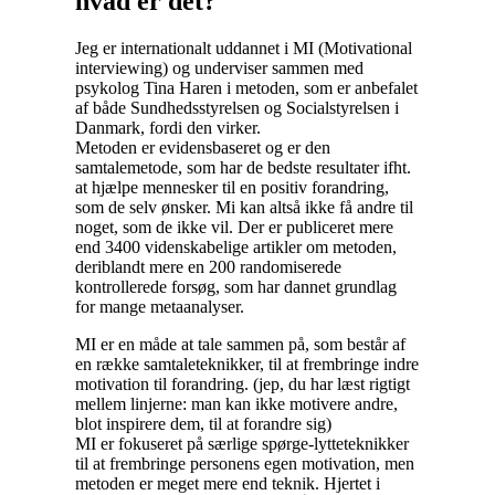
hvad er det?
Jeg er internationalt uddannet i MI (Motivational
interviewing) og underviser sammen med
psykolog Tina Haren i metoden, som er anbefalet
af både Sundhedsstyrelsen og Socialstyrelsen i
Danmark, fordi den virker.
Metoden er evidensbaseret og er den
samtalemetode, som har de bedste resultater ifht.
at hjælpe mennesker til en positiv forandring,
som de selv ønsker. Mi kan altså ikke få andre til
noget, som de ikke vil. Der er publiceret mere
end 3400 videnskabelige artikler om metoden,
deriblandt mere en 200 randomiserede
kontrollerede forsøg, som har dannet grundlag
for mange metaanalyser.
MI er en måde at tale sammen på, som består af
en række samtaleteknikker, til at frembringe indre
motivation til forandring. (jep, du har læst rigtigt
mellem linjerne: man kan ikke motivere andre,
blot inspirere dem, til at forandre sig)
MI er fokuseret på særlige spørge-lytteteknikker
til at frembringe personens egen motivation, men
metoden er meget mere end teknik. Hjertet i