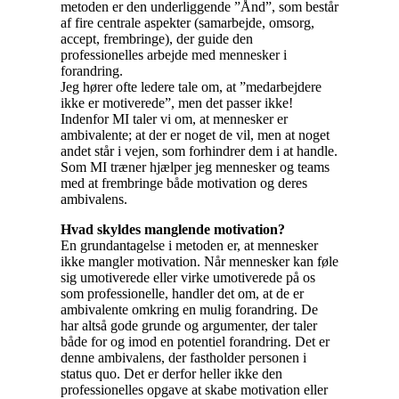
metoden er den underliggende ”Ånd”, som består
af fire centrale aspekter (samarbejde, omsorg,
accept, frembringe), der guide den
professionelles arbejde med mennesker i
forandring.
Jeg hører ofte ledere tale om, at ”medarbejdere
ikke er motiverede”, men det passer ikke!
Indenfor MI taler vi om, at mennesker er
ambivalente; at der er noget de vil, men at noget
andet står i vejen, som forhindrer dem i at handle.
Som MI træner hjælper jeg mennesker og teams
med at frembringe både motivation og deres
ambivalens.
Hvad skyldes manglende motivation?
En grundantagelse i metoden er, at mennesker
ikke mangler motivation. Når mennesker kan føle
sig umotiverede eller virke umotiverede på os
som professionelle, handler det om, at de er
ambivalente omkring en mulig forandring. De
har altså gode grunde og argumenter, der taler
både for og imod en potentiel forandring. Det er
denne ambivalens, der fastholder personen i
status quo. Det er derfor heller ikke den
professionelles opgave at skabe motivation eller