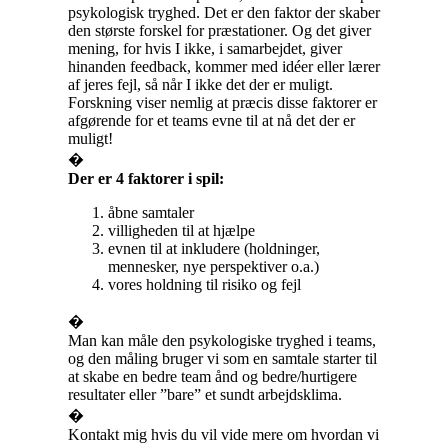
psykologisk tryghed. Det er den faktor der skaber
den største forskel for præstationer. Og det giver
mening, for hvis I ikke, i samarbejdet, giver
hinanden feedback, kommer med idéer eller lærer
af jeres fejl, så når I ikke det der er muligt.
Forskning viser nemlig at præcis disse faktorer er
afgørende for et teams evne til at nå det der er
muligt!
�
Der er 4 faktorer i spil:
åbne samtaler
villigheden til at hjælpe
evnen til at inkludere (holdninger,
mennesker, nye perspektiver o.a.)
vores holdning til risiko og fejl
�
Man kan måle den psykologiske tryghed i teams,
og den måling bruger vi som en samtale starter til
at skabe en bedre team ånd og bedre/hurtigere
resultater eller ”bare” et sundt arbejdsklima.
�
Kontakt mig hvis du vil vide mere om hvordan vi