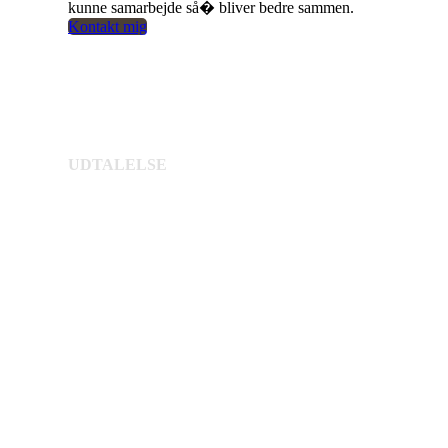
kunne samarbejde så� bliver bedre sammen.
Kontakt mig
UDTALELSE
Berigende og
effektfuld
Anne Marie faciliterede en berigende og
effektfuld formiddag i Tandplejen, Albertslund.
Fokus var psykologisk tryghed med
udgangspunkt i en anonym førmåling. Med sin
varme humor og dynamiske to-the-point respons
løftede Anne Marie energien i rummet og gav