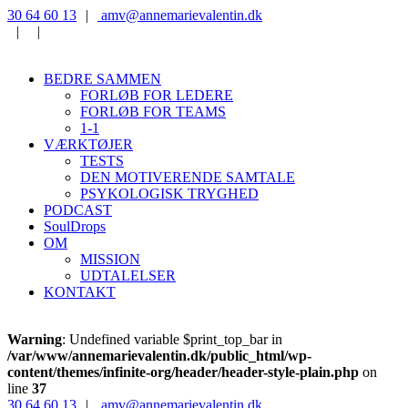
‭30 64 60 13‬
|
‭amv@annemarievalentin.dk
|
|
BEDRE SAMMEN
FORLØB FOR LEDERE
FORLØB FOR TEAMS
1-1
VÆRKTØJER
TESTS
DEN MOTIVERENDE SAMTALE
PSYKOLOGISK TRYGHED
PODCAST
SoulDrops
OM
MISSION
UDTALELSER
KONTAKT
Warning
: Undefined variable $print_top_bar in
/var/www/annemarievalentin.dk/public_html/wp-
content/themes/infinite-org/header/header-style-plain.php
on
line
37
‭30 64 60 13‬
|
‭amv@annemarievalentin.dk