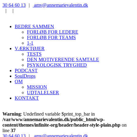
‭30 64 60 13‬
|
‭amv@annemarievalentin.dk
|
|
BEDRE SAMMEN
FORLØB FOR LEDERE
FORLØB FOR TEAMS
1-1
VÆRKTØJER
TESTS
DEN MOTIVERENDE SAMTALE
PSYKOLOGISK TRYGHED
PODCAST
SoulDrops
OM
MISSION
UDTALELSER
KONTAKT
Warning
: Undefined variable $print_top_bar in
/var/www/annemarievalentin.dk/public_html/wp-
content/themes/infinite-org/header/header-style-plain.php
on
line
37
‭30 64 60 13‬
|
‭amv@annemarievalentin.dk