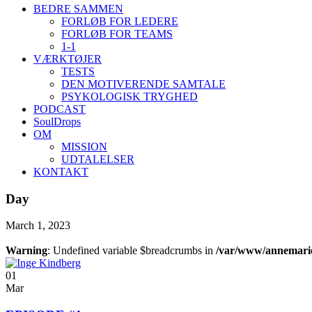
BEDRE SAMMEN
FORLØB FOR LEDERE
FORLØB FOR TEAMS
1-1
VÆRKTØJER
TESTS
DEN MOTIVERENDE SAMTALE
PSYKOLOGISK TRYGHED
PODCAST
SoulDrops
OM
MISSION
UDTALELSER
KONTAKT
Day
March 1, 2023
Warning
: Undefined variable $breadcrumbs in
/var/www/annemariev
01
Mar