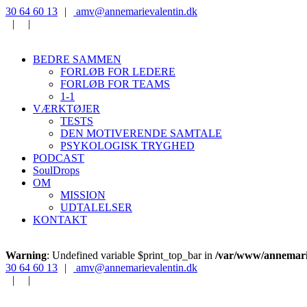
‭30 64 60 13‬
|
‭amv@annemarievalentin.dk
|
|
BEDRE SAMMEN
FORLØB FOR LEDERE
FORLØB FOR TEAMS
1-1
VÆRKTØJER
TESTS
DEN MOTIVERENDE SAMTALE
PSYKOLOGISK TRYGHED
PODCAST
SoulDrops
OM
MISSION
UDTALELSER
KONTAKT
Warning
: Undefined variable $print_top_bar in
/var/www/annemarie
‭30 64 60 13‬
|
‭amv@annemarievalentin.dk
|
|