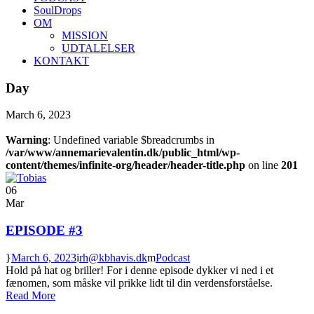
SoulDrops
OM
MISSION
UDTALELSER
KONTAKT
Day
March 6, 2023
Warning
: Undefined variable $breadcrumbs in
/var/www/annemarievalentin.dk/public_html/wp-
content/themes/infinite-org/header/header-title.php
on line
201
06
Mar
EPISODE #3
March 6, 2023
rh@kbhavis.dk
Podcast
Hold på hat og briller! For i denne episode dykker vi ned i et
fænomen, som måske vil prikke lidt til din verdensforståelse.
Read More