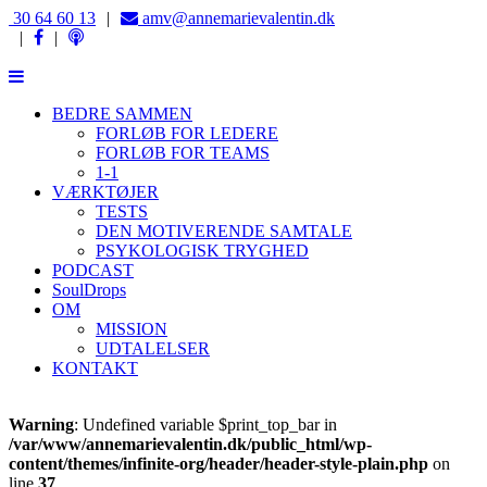
‭30 64 60 13‬
|
‭amv@annemarievalentin.dk
|
|
BEDRE SAMMEN
FORLØB FOR LEDERE
FORLØB FOR TEAMS
1-1
VÆRKTØJER
TESTS
DEN MOTIVERENDE SAMTALE
PSYKOLOGISK TRYGHED
PODCAST
SoulDrops
OM
MISSION
UDTALELSER
KONTAKT
Warning
: Undefined variable $print_top_bar in
/var/www/annemarievalentin.dk/public_html/wp-
content/themes/infinite-org/header/header-style-plain.php
on
line
37